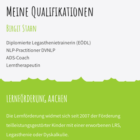
Meine Qualifikationen
Birgit Stahn
Diplomierte Legasthenietrainerin (EÖDL)
NLP-Practitioner DVNLP
ADS-Coach
Lerntherapeutin
LERNFÖRDERUNG AACHEN
Die Lernförderung widmet sich seit 2007 der Förderung
teilleistungsgestörter Kinder mit einer erworbenen LRS,
Legasthenie oder Dyskalkulie.