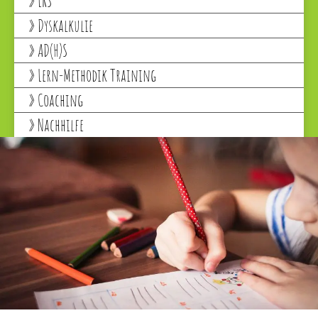
LRS
Dyskalkulie
AD(H)S
Lern-Methodik Training
Coaching
Nachhilfe